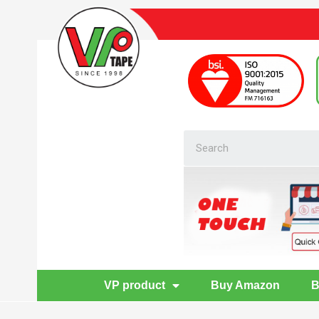
VP product
Buy Amazon
B