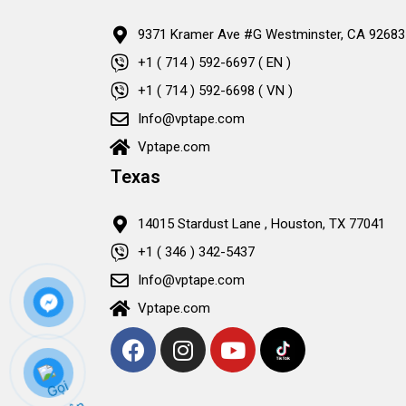
9371 Kramer Ave #G Westminster, CA 92683
+1 ( 714 ) 592-6697 ( EN )
+1 ( 714 ) 592-6698 ( VN )
Info@vptape.com
Vptape.com
Texas
14015 Stardust Lane , Houston, TX 77041
+1 ( 346 ) 342-5437
Info@vptape.com
Vptape.com