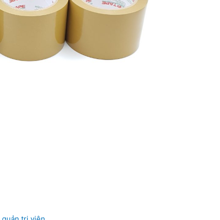
y
quản trị viên