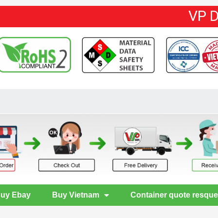
VP 
uy Ebay
Buy Vietnam
Container quote resque