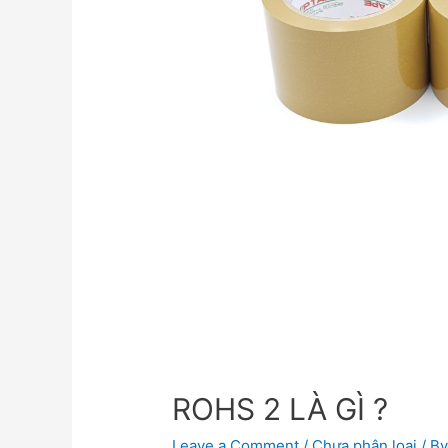
ROHS 2 LÀ GÌ ?
Leave a Comment
/
Chưa phân loại
/ B